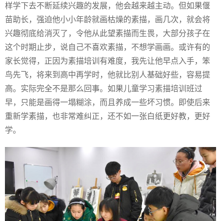
样学下去不断延续兴趣的发展，他会越来越主动。但如果偃
苗助长，强迫他小小年龄就画枯燥的素描，画几次，就会将
兴趣彻底给消灭了，令他从此望素描而生畏，大部分孩子在
这个时期止步，说自己不喜欢素描，不想学画画。或许有的
家长觉得，正因为素描培训有难度，我先让他早点入手，笨
鸟先飞，将来到高中再学时，他就比别人基础好些，容易提
高。实际完全不是那么回事。如果儿童学习素描培训班过
早，只能是画得一塌糊涂，而且养成一些坏习惯。即使后来
重新学素描，也非常难纠正，还不如一张白纸更好教，更好
学。