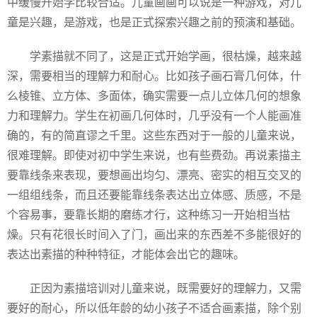
中缓慢开始学比较合适。儿童画画可以说是一种游戏，对儿
童是兴趣，是游戏，也是正式探索兴趣之前的预演和基础。
学素描就不同了，这是正式开始学画，很枯燥，越来越
深，需要相当的理解力和耐心。比如孩子画石膏几何体，什
么棱锥、立方体、多面体，确实需要一点儿立体几何的想象
力和理解力。学生在初画几何体时，几乎没有一个人能画准
确的，有的简直谬之千里。这些东西对于一般的儿童来说，
很难理解。即使对初中学生来说，也有些费劲。再说素描主
要靠线条来表现，要想画出均匀、漂亮、密实的相互交叉的
一组组线条，而且还要能靠线条表达出立体感、质感，不是
个容易事，要靠长期的磨练才行，这种练习一开始相当枯
燥。只有花很长时间入了门，画出来的东西差不多能很好的
表达出素描的种种特征，才能体会出它的趣味。
正因为素描培训对儿童来说，既需要好的理解力，又需
要好的耐心，所以低年龄的幼小孩子不适合画素描，除个别