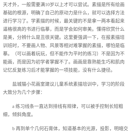
天才外，一般需要满10岁以上才可以尝试。素描是所有绘画
基础的根源，明确了自己的原动力是什么，就可以选择方法
进行学习了。学素描的时候，最关键的不是拿一两本看起来
逼格很高的书进行临摹，而是学会如何审美。懂得欣赏什么
是美，分辨什么是丑很关键。这里要强调一下，在报素描培
训班时，不要画人物、风景等相对难掌握的素描，哪怕是临
摹。（可以画着玩玩，但不能作为平时的练习）不是因为不
能画，而是因为初学者掌握不了。画画是靠熟能生巧和肌肉
记忆反复练习后才能掌握的一项技能，没有什么捷径。
盐城猫小花画室建议儿童系统素描培训中，学习的阶段
大致分为几个步骤：
a 练习线条一直达到排线有规律，可以被手控制长短粗
细，倾斜角度。
b 再到单个几何石膏体，知道基本的光源，投影，明暗交