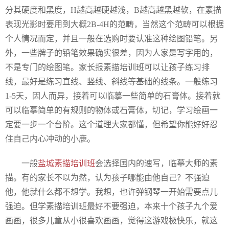
分其硬度和黑度，H越高越硬越浅，B越高越黑越软，在素描
表现光影时要用到大概2B-4H的范畴，当然这个范畴可以根据
个人情况而定，并且一般在选购时要认准这种绘图铅笔。另
外，一些牌子的铅笔效果确实很差，因为人家是写字用的，
不是专门的绘图笔。家长报素描培训班可以让孩子练习排
线，最好是练习直线、竖线、斜线等基础的线条。一般练习
1-5天，因人而异，接着可以临摹一些简单的石膏体。接着就
可以临摹简单的有规则的物体或石膏体，切记，学习绘画一
定要一步一个台阶。这个道理大家都懂，但希望你能好好忍
住自己内心冲动的小鹿。
一般
盐城素描培训班
会选择国内的速写，临摹大师的素
描。有的家长不以为然，认为孩子哪能由他自己？不强迫
他，他就什么都不想学。我想，也许弹钢琴一开始需要点儿
强迫。但学素描培训班最好不要强迫，本来十个孩子九个爱
画画，很多儿童从小很喜欢画画，觉得这游戏极快乐，就这